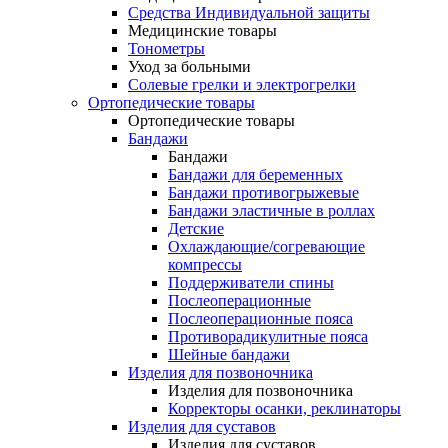
Средства Индивидуальной защиты
Медицинские товары
Тонометры
Уход за больными
Солевые грелки и электрогрелки
Ортопедические товары
Ортопедические товары
Бандажи
Бандажи
Бандажи для беременных
Бандажи противогрыжевые
Бандажи эластичные в роллах
Детские
Охлаждающие/согревающие
компрессы
Поддерживатели спины
Послеоперационные
Послеоперационные пояса
Противорадикулитные пояса
Шейные бандажи
Изделия для позвоночника
Изделия для позвоночника
Корректоры осанки, реклинаторы
Изделия для суставов
Изделия для суставов