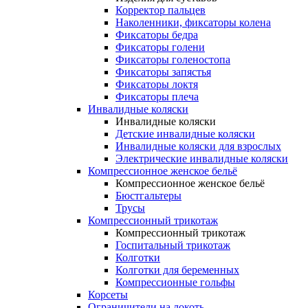
Корректор пальцев
Наколенники, фиксаторы колена
Фиксаторы бедра
Фиксаторы голени
Фиксаторы голеностопа
Фиксаторы запястья
Фиксаторы локтя
Фиксаторы плеча
Инвалидные коляски
Инвалидные коляски
Детские инвалидные коляски
Инвалидные коляски для взрослых
Электрические инвалидные коляски
Компрессионное женское бельё
Компрессионное женское бельё
Бюстгальтеры
Трусы
Компрессионный трикотаж
Компрессионный трикотаж
Госпитальный трикотаж
Колготки
Колготки для беременных
Компрессионные гольфы
Корсеты
Ограничители на локоть