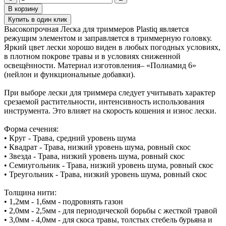
В корзину
Купить в один клик
Высокопрочная Леска для триммеров Plastiq является
режущим элементом и заправляется в триммерную головку.
Яркий цвет лески хорошо виден в любых погодных условиях,
в плотном покрове травы и в условиях сниженной
освещённости. Материал изготовления– «Полиамид 6»
(нейлон и функциональные добавки).
При выборе лески для триммера следует учитывать характер
срезаемой растительности, интенсивность использования
инструмента. Это влияет на скорость кошения и износ лески.
Форма сечения:
• Круг - Трава, средний уровень шума
• Квадрат - Трава, низкий уровень шума, ровный скос
• Звезда - Трава, низкий уровень шума, ровный скос
• Семиугольник - Трава, низкий уровень шума, ровный скос
• Треугольник - Трава, низкий уровень шума, ровный скос
Толщина нити:
• 1,2мм - 1,6мм - подровнять газон
• 2,0мм - 2,5мм - для периодической борьбы с жесткой травой
• 3,0мм - 4,0мм - для скоса травы, толстых стебель бурьяна и