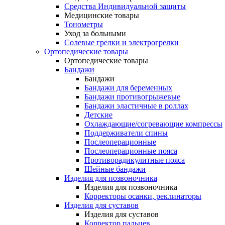
Средства Индивидуальной защиты
Медицинские товары
Тонометры
Уход за больными
Солевые грелки и электрогрелки
Ортопедические товары
Ортопедические товары
Бандажи
Бандажи
Бандажи для беременных
Бандажи противогрыжевые
Бандажи эластичные в роллах
Детские
Охлаждающие/согревающие компрессы
Поддерживатели спины
Послеоперационные
Послеоперационные пояса
Противорадикулитные пояса
Шейные бандажи
Изделия для позвоночника
Изделия для позвоночника
Корректоры осанки, реклинаторы
Изделия для суставов
Изделия для суставов
Корректор пальцев