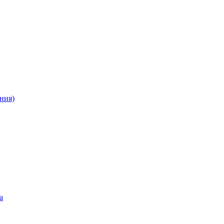
ния)
а