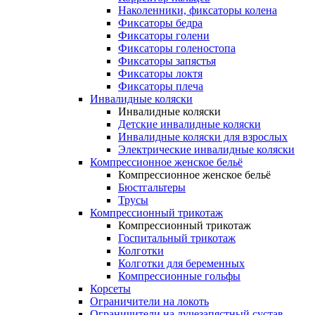
Наколенники, фиксаторы колена
Фиксаторы бедра
Фиксаторы голени
Фиксаторы голеностопа
Фиксаторы запястья
Фиксаторы локтя
Фиксаторы плеча
Инвалидные коляски
Инвалидные коляски
Детские инвалидные коляски
Инвалидные коляски для взрослых
Электрические инвалидные коляски
Компрессионное женское бельё
Компрессионное женское бельё
Бюстгальтеры
Трусы
Компрессионный трикотаж
Компрессионный трикотаж
Госпитальный трикотаж
Колготки
Колготки для беременных
Компрессионные гольфы
Корсеты
Ограничители на локоть
Ограничители на лучезапястный сустав