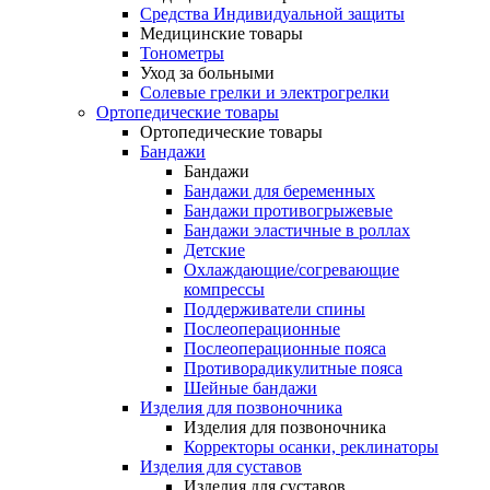
Средства Индивидуальной защиты
Медицинские товары
Тонометры
Уход за больными
Солевые грелки и электрогрелки
Ортопедические товары
Ортопедические товары
Бандажи
Бандажи
Бандажи для беременных
Бандажи противогрыжевые
Бандажи эластичные в роллах
Детские
Охлаждающие/согревающие
компрессы
Поддерживатели спины
Послеоперационные
Послеоперационные пояса
Противорадикулитные пояса
Шейные бандажи
Изделия для позвоночника
Изделия для позвоночника
Корректоры осанки, реклинаторы
Изделия для суставов
Изделия для суставов