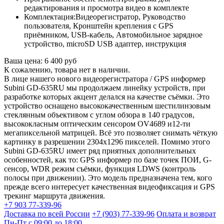
редактирования и просмотра видео в комплекте
Комплектация:
Видеорегистратор, Руководство
пользователя, Кронштейн крепления с GPS
приёмником, USB-кабель, Автомобильное зарядное
устройство, microSD USB адаптер, инструкция
Ваша цена:
6 400 руб
К сожалению, товара нет в наличии.
В лице нашего нового видеорегистратора / GPS информер
Subini GD-635RU мы продолжаем линейку устройств, при
разработке которых акцент делался на качестве съёмки. Это
устройство оснащено высококачественным шестилинзовым
стеклянным объективом с углом обзора в 140 градусов,
высококласным оптическим сенсором OV4689 и12-ти
мегапиксельной матрицей. Всё это позволяет снимать чёткую
картинку в разрешении 2304x1296 пикселей. Помимо этого
Subini GD-635RU имеет ряд приятных дополнительных
особенностей, как то: GPS информер по базе точек ПОИ, G-
сенсор, WDR режим съёмки, функция LDWS (контроль
полосы при движении). Это модель предназначена тем, кого
прежде всего интересует качественная видеофиксация и GPS
трекинг маршрута движения.
+7 903 77-339-96
Доставка по всей России
+7 (903) 77-339-96
Оплата и возврат
Пн-Пт с 09:00 до 18:00