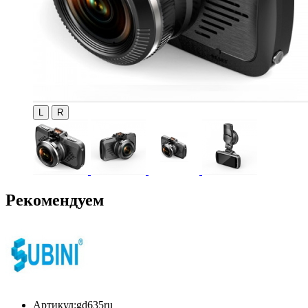
L
R
Рекомендуем
Артикул:
gd635ru