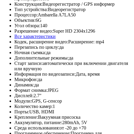
Конструкция:
Видеорегистратор / GPS информер
Тип устройства:
Видеорегистратор
Процессор:
Ambarella A7LA50
Объектив:
6G
Угол обзора:
140
Разрешение видео:
Super HD 2304x1296
Все характеристики
Кодек, расширение видео:
Расширение: mp4
Перезапись по циклу:
да
Ночная съемка:
да
Дополнительные режимы:
да
Старт записи:
автоматически при включении двигателя
или вручную
Информация по видеозаписи:
Дата, время
Микрофон:
да
Динамик:
да
Формат снимка:
JPEG
Дисплей:
2.7"
Модули:
GPS, G-сенсор
Количество камер:
1
Порты:
USB, HDMI
Крепление:
Вакуумная присоска
Аккумулятор, питание:
280mAh, 5V
Среда использования:
от -20 до +70
Программное обеспечение:
Программа для