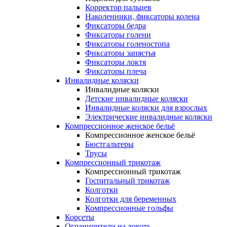
Корректор пальцев
Наколенники, фиксаторы колена
Фиксаторы бедра
Фиксаторы голени
Фиксаторы голеностопа
Фиксаторы запястья
Фиксаторы локтя
Фиксаторы плеча
Инвалидные коляски
Инвалидные коляски
Детские инвалидные коляски
Инвалидные коляски для взрослых
Электрические инвалидные коляски
Компрессионное женское бельё
Компрессионное женское бельё
Бюстгальтеры
Трусы
Компрессионный трикотаж
Компрессионный трикотаж
Госпитальный трикотаж
Колготки
Колготки для беременных
Компрессионные гольфы
Корсеты
Ограничители на локоть