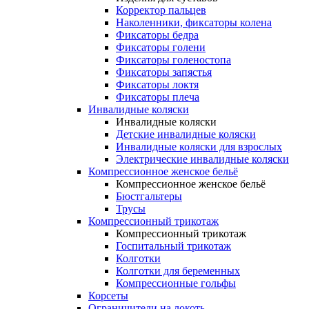
Корректор пальцев
Наколенники, фиксаторы колена
Фиксаторы бедра
Фиксаторы голени
Фиксаторы голеностопа
Фиксаторы запястья
Фиксаторы локтя
Фиксаторы плеча
Инвалидные коляски
Инвалидные коляски
Детские инвалидные коляски
Инвалидные коляски для взрослых
Электрические инвалидные коляски
Компрессионное женское бельё
Компрессионное женское бельё
Бюстгальтеры
Трусы
Компрессионный трикотаж
Компрессионный трикотаж
Госпитальный трикотаж
Колготки
Колготки для беременных
Компрессионные гольфы
Корсеты
Ограничители на локоть