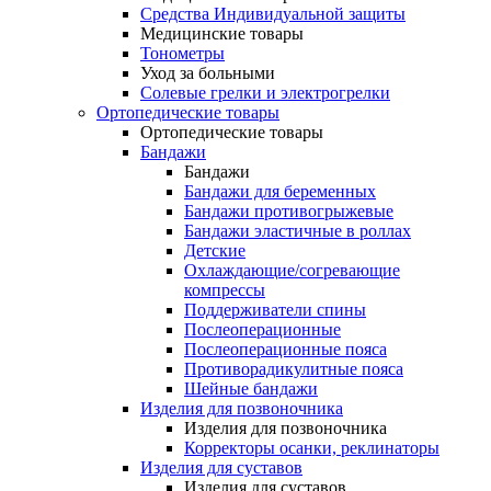
Средства Индивидуальной защиты
Медицинские товары
Тонометры
Уход за больными
Солевые грелки и электрогрелки
Ортопедические товары
Ортопедические товары
Бандажи
Бандажи
Бандажи для беременных
Бандажи противогрыжевые
Бандажи эластичные в роллах
Детские
Охлаждающие/согревающие
компрессы
Поддерживатели спины
Послеоперационные
Послеоперационные пояса
Противорадикулитные пояса
Шейные бандажи
Изделия для позвоночника
Изделия для позвоночника
Корректоры осанки, реклинаторы
Изделия для суставов
Изделия для суставов