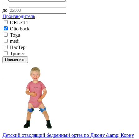
—
до
Производитель
ORLETT
Otto bock
Togu
medi
ПасТер
Тривес
Применить
Детский отводящий бедренный ортез по Джону &amp; Корну