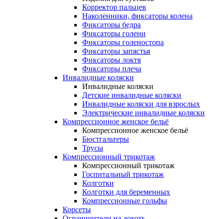
Корректор пальцев
Наколенники, фиксаторы колена
Фиксаторы бедра
Фиксаторы голени
Фиксаторы голеностопа
Фиксаторы запястья
Фиксаторы локтя
Фиксаторы плеча
Инвалидные коляски
Инвалидные коляски
Детские инвалидные коляски
Инвалидные коляски для взрослых
Электрические инвалидные коляски
Компрессионное женское бельё
Компрессионное женское бельё
Бюстгальтеры
Трусы
Компрессионный трикотаж
Компрессионный трикотаж
Госпитальный трикотаж
Колготки
Колготки для беременных
Компрессионные гольфы
Корсеты
Ограничители на локоть