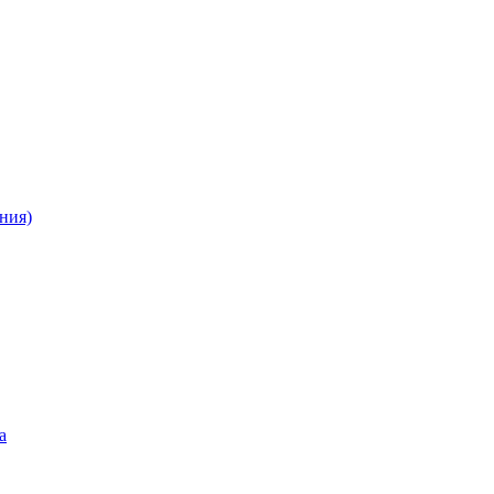
ния)
а