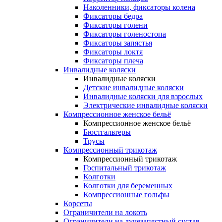
Наколенники, фиксаторы колена
Фиксаторы бедра
Фиксаторы голени
Фиксаторы голеностопа
Фиксаторы запястья
Фиксаторы локтя
Фиксаторы плеча
Инвалидные коляски
Инвалидные коляски
Детские инвалидные коляски
Инвалидные коляски для взрослых
Электрические инвалидные коляски
Компрессионное женское бельё
Компрессионное женское бельё
Бюстгальтеры
Трусы
Компрессионный трикотаж
Компрессионный трикотаж
Госпитальный трикотаж
Колготки
Колготки для беременных
Компрессионные гольфы
Корсеты
Ограничители на локоть
Ограничители на лучезапястный сустав