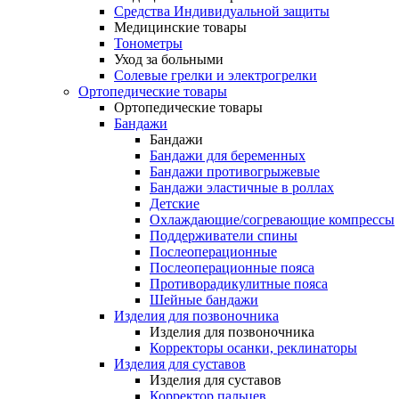
Средства Индивидуальной защиты
Медицинские товары
Тонометры
Уход за больными
Солевые грелки и электрогрелки
Ортопедические товары
Ортопедические товары
Бандажи
Бандажи
Бандажи для беременных
Бандажи противогрыжевые
Бандажи эластичные в роллах
Детские
Охлаждающие/согревающие компрессы
Поддерживатели спины
Послеоперационные
Послеоперационные пояса
Противорадикулитные пояса
Шейные бандажи
Изделия для позвоночника
Изделия для позвоночника
Корректоры осанки, реклинаторы
Изделия для суставов
Изделия для суставов
Корректор пальцев