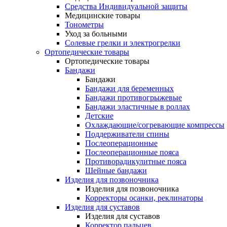
Средства Индивидуальной защиты
Медицинские товары
Тонометры
Уход за больными
Солевые грелки и электрогрелки
Ортопедические товары
Ортопедические товары
Бандажи
Бандажи
Бандажи для беременных
Бандажи противогрыжевые
Бандажи эластичные в роллах
Детские
Охлаждающие/согревающие компрессы
Поддерживатели спины
Послеоперационные
Послеоперационные пояса
Противорадикулитные пояса
Шейные бандажи
Изделия для позвоночника
Изделия для позвоночника
Корректоры осанки, реклинаторы
Изделия для суставов
Изделия для суставов
Корректор пальцев