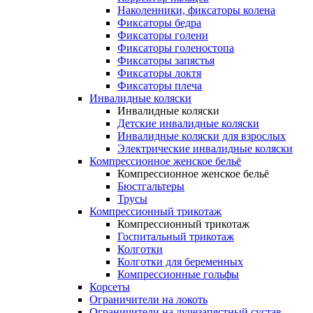
Наколенники, фиксаторы колена
Фиксаторы бедра
Фиксаторы голени
Фиксаторы голеностопа
Фиксаторы запястья
Фиксаторы локтя
Фиксаторы плеча
Инвалидные коляски
Инвалидные коляски
Детские инвалидные коляски
Инвалидные коляски для взрослых
Электрические инвалидные коляски
Компрессионное женское бельё
Компрессионное женское бельё
Бюстгальтеры
Трусы
Компрессионный трикотаж
Компрессионный трикотаж
Госпитальный трикотаж
Колготки
Колготки для беременных
Компрессионные гольфы
Корсеты
Ограничители на локоть
Ограничители на лучезапястный сустав