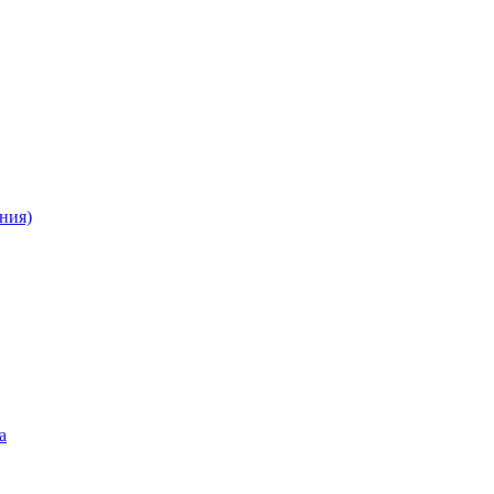
ния)
а