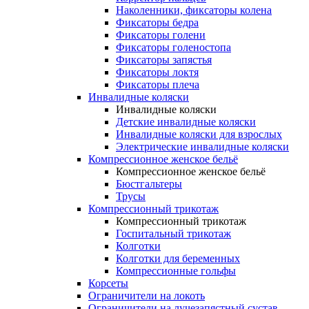
Наколенники, фиксаторы колена
Фиксаторы бедра
Фиксаторы голени
Фиксаторы голеностопа
Фиксаторы запястья
Фиксаторы локтя
Фиксаторы плеча
Инвалидные коляски
Инвалидные коляски
Детские инвалидные коляски
Инвалидные коляски для взрослых
Электрические инвалидные коляски
Компрессионное женское бельё
Компрессионное женское бельё
Бюстгальтеры
Трусы
Компрессионный трикотаж
Компрессионный трикотаж
Госпитальный трикотаж
Колготки
Колготки для беременных
Компрессионные гольфы
Корсеты
Ограничители на локоть
Ограничители на лучезапястный сустав