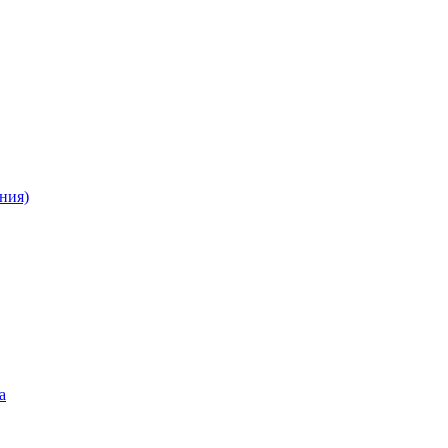
ния)
а