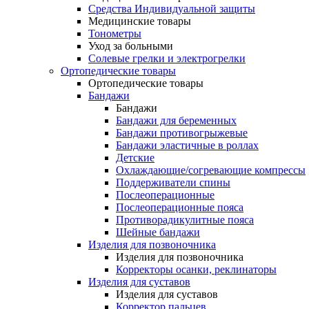
Средства Индивидуальной защиты
Медицинские товары
Тонометры
Уход за больными
Солевые грелки и электрогрелки
Ортопедические товары
Ортопедические товары
Бандажи
Бандажи
Бандажи для беременных
Бандажи противогрыжевые
Бандажи эластичные в роллах
Детские
Охлаждающие/согревающие компрессы
Поддерживатели спины
Послеоперационные
Послеоперационные пояса
Противорадикулитные пояса
Шейные бандажи
Изделия для позвоночника
Изделия для позвоночника
Корректоры осанки, реклинаторы
Изделия для суставов
Изделия для суставов
Корректор пальцев