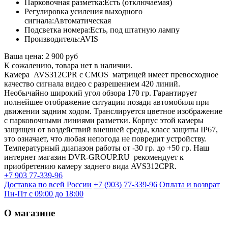
Парковочная разметка:
Есть (отключаемая)
Регулировка усиления выходного
сигнала:
Автоматическая
Подсветка номера:
Есть, под штатную лампу
Производитель:
AVIS
Ваша цена:
2 900 руб
К сожалению, товара нет в наличии.
Камера AVS312CPR с CMOS матрицей имеет превосходное
качество сигнала видео с разрешением 420 линий.
Необычайно широкий угол обзора 170 гр. Гарантирует
полнейшее отображение ситуации позади автомобиля при
движении задним ходом. Транслируется цветное изображение
с парковочными линиями разметки. Корпус этой камеры
защищен от воздействий внешней среды, класс защиты IP67,
это означает, что любая непогода не повредит устройству.
Температурный диапазон работы от -30 гр. до +50 гр. Наш
интернет магазин DVR-GROUP.RU рекомендует к
приобретению камеру заднего вида AVS312CPR.
+7 903 77-339-96
Доставка по всей России
+7 (903) 77-339-96
Оплата и возврат
Пн-Пт с 09:00 до 18:00
О магазине