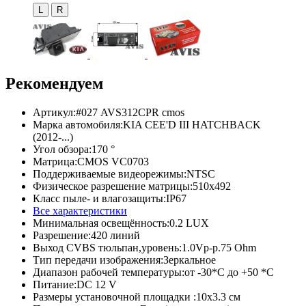
L
R
Рекомендуем
Артикул:
#027 AVS312CPR cmos
Марка автомобиля:
KIA CEE'D III HATCHBACK
(2012-...)
Угол обзора:
170 °
Матрица:
CMOS VC0703
Поддерживаемые видеорежимы:
NTSC
Физическое разрешение матрицы:
510x492
Класс пыле- и влагозащиты:
IP67
Все характеристики
Минимальная освещённость:
0.2 LUX
Разрешение:
420 линий
Выход CVBS тюльпан,уровень:
1.0Vp-p.75 Ohm
Тип передачи изображения:
Зеркальное
Диапазон рабочей температуры:
от -30*C до +50 *C
Питание:
DC 12 V
Размеры установочной площадки :
10х3.3 см