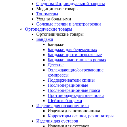
Средства Индивидуальной защиты
Медицинские товары
Тонометры
Уход за больными
Солевые грелки и электрогрелки
Ортопедические товары
Ортопедические товары
Бандажи
Бандажи
Бандажи для беременных
Бандажи противогрыжевые
Бандажи эластичные в роллах
Детские
Охлаждающие/согревающие
компрессы
Поддерживатели спины
Послеоперационные
Послеоперационные пояса
Противорадикулитные пояса
Шейные бандажи
Изделия для позвоночника
Изделия для позвоночника
Корректоры осанки, реклинаторы
Изделия для суставов
Изделия для суставов