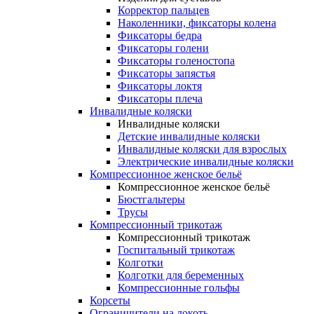
Корректор пальцев
Наколенники, фиксаторы колена
Фиксаторы бедра
Фиксаторы голени
Фиксаторы голеностопа
Фиксаторы запястья
Фиксаторы локтя
Фиксаторы плеча
Инвалидные коляски
Инвалидные коляски
Детские инвалидные коляски
Инвалидные коляски для взрослых
Электрические инвалидные коляски
Компрессионное женское бельё
Компрессионное женское бельё
Бюстгальтеры
Трусы
Компрессионный трикотаж
Компрессионный трикотаж
Госпитальный трикотаж
Колготки
Колготки для беременных
Компрессионные гольфы
Корсеты
Ограничители на локоть