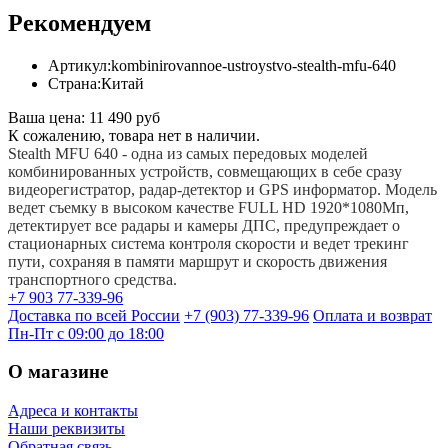
Рекомендуем
Артикул:
kombinirovannoe-ustroystvo-stealth-mfu-640
Страна:
Китай
Ваша цена:
11 490 руб
К сожалению, товара нет в наличии.
Stealth MFU 640 - одна из самых передовых моделей
комбинированных устройств, совмещающих в себе сразу
видеорегистратор, радар-детектор и GPS информатор. Модель
ведет съемку в высоком качестве FULL HD 1920*1080Мп,
детектирует все радары и камеры ДПС, предупреждает о
стационарных система контроля скорости и ведет трекинг
пути, сохраняя в памяти маршрут и скорость движения
транспортного средства.
+7 903 77-339-96
Доставка по всей России
+7 (903) 77-339-96
Оплата и возврат
Пн-Пт с 09:00 до 18:00
О магазине
Адреса и контакты
Наши реквизиты
Обратная связь