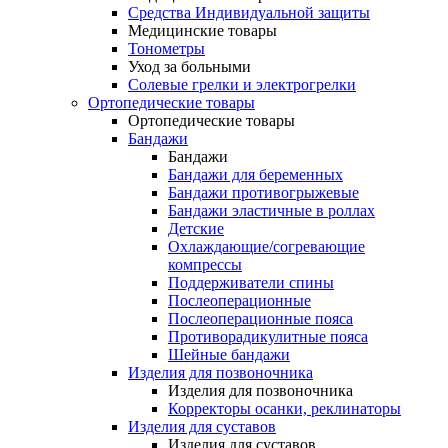
Средства Индивидуальной защиты
Медицинские товары
Тонометры
Уход за больными
Солевые грелки и электрогрелки
Ортопедические товары
Ортопедические товары
Бандажи
Бандажи
Бандажи для беременных
Бандажи противогрыжевые
Бандажи эластичные в роллах
Детские
Охлаждающие/согревающие
компрессы
Поддерживатели спины
Послеоперационные
Послеоперационные пояса
Противорадикулитные пояса
Шейные бандажи
Изделия для позвоночника
Изделия для позвоночника
Корректоры осанки, реклинаторы
Изделия для суставов
Изделия для суставов