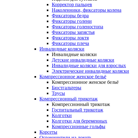
Корректор пальцев
Наколенники, фиксаторы колена
Фиксаторы бедра
Фиксаторы голени
Фиксаторы голеностопа
Фиксаторы запястья
Фиксаторы локтя
Фиксаторы плеча
Инвалидные коляски
Инвалидные коляски
Детские инвалидные коляски
Инвалидные коляски для взрослых
Электрические инвалидные коляски
Компрессионное женское бельё
Компрессионное женское бельё
Бюстгальтеры
Трусы
Компрессионный трикотаж
Компрессионный трикотаж
Госпитальный трикотаж
Колготки
Колготки для беременных
Компрессионные гольфы
Корсеты
Ограничители на локоть