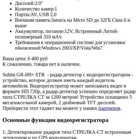
Дисплей:
2.0"
Количество камер:
1
Порты:
AV, USB 2.0
Внешняя память:
Запись на Micro SD до 32ГБ Class 6 и
выше
Аккумулятор, питание:
12V, Встроенный Литий-
полимерный 310 мАч
Требования к операционной системе для установки
обновлений:
Windows 2003/XP/Vista/Win7
Ваша цена:
6 400 руб
К сожалению, товара нет в наличии.
Subini GR-H9+ STR - радар-детектор с видеорегистратором -
устройство, которое должен иметь каждый водитель
автомобиля. Видеорегистратор может записывать видео в
формате HD 720p, а радар-детектор успешно определяет радар
типа СТРЕЛКА СТ за 1200 метров! Устройство оснащаено 5
мегапиксельной камерой, 2 дюймовый TFT дисплей.
Приборести этот гаджет вы можете у наших
партнеров
.
Основные функции видеорегистратора
1. Детектирование радаров типа СТРЕЛКА-СТ встроенным
детектором и по GPS координатам.