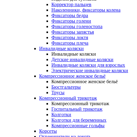
Корректор пальцев
Наколенники, фиксаторы колена
Фиксаторы бедра
Фиксаторы голени
Фиксаторы голеностопа
Фиксаторы запястья
Фиксаторы локтя
Фиксаторы плеча
Инвалидные коляски
Инвалидные коляски
Детские инвалидные коляски
Инвалидные коляски для взрослых
Электрические инвалидные коляски
Компрессионное женское бельё
Компрессионное женское бельё
Бюстгальтеры
Трусы
Компрессионный трикотаж
Компрессионный трикотаж
Госпитальный трикотаж
Колготки
Колготки для беременных
Компрессионные гольфы
Корсеты
Ограничители на локоть