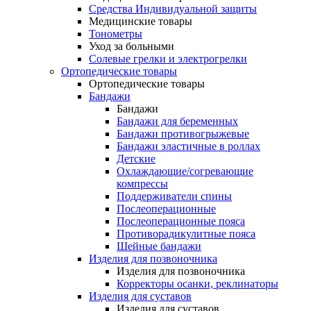
Средства Индивидуальной защиты
Медицинские товары
Тонометры
Уход за больными
Солевые грелки и электрогрелки
Ортопедические товары
Ортопедические товары
Бандажи
Бандажи
Бандажи для беременных
Бандажи противогрыжевые
Бандажи эластичные в роллах
Детские
Охлаждающие/согревающие
компрессы
Поддерживатели спины
Послеоперационные
Послеоперационные пояса
Противорадикулитные пояса
Шейные бандажи
Изделия для позвоночника
Изделия для позвоночника
Корректоры осанки, реклинаторы
Изделия для суставов
Изделия для суставов