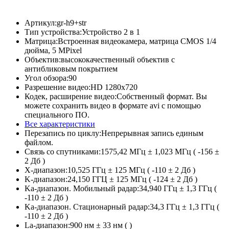
Артикул:
gr-h9+str
Тип устройства:
Устройство 2 в 1
Матрица:
Встроенная видеокамера, матрица CMOS 1/4
дюйма, 5 МPixel
Объектив:
высококачественный объектив с
антибликовым покрытием
Угол обзора:
90
Разрешение видео:
HD 1280x720
Кодек, расширение видео:
Собственный формат. Вы
можете сохранить видео в формате avi с помощью
специального ПО.
Все характеристики
Перезапись по циклу:
Непрерывная запись единым
файлом.
Связь со спутниками:
1575,42 МГц ± 1,023 МГц ( -156 ±
2 Дб )
X-диапазон:
10,525 ГГц ± 125 МГц ( -110 ± 2 Дб )
K-диапазон:
24,150 ГГЦ ± 125 МГц ( -124 ± 2 Дб )
Ka-диапазон. Мобильный радар:
34,940 ГГц ± 1,3 ГГц (
-110 ± 2 Дб )
Ka-диапазон. Стационарный радар:
34,3 ГГц ± 1,3 ГГц (
-110 ± 2 Дб )
La-диапазон:
900 нм ± 33 нм ( )