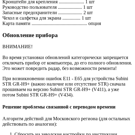
Кронштейн для крепления ..................... 1 шт
Руководство пользователя .................... 1 шт
Запасные предохранители .................... 2 шт
Чехол и салфетка для экрана ............... 1 шт
Карта памяти .............................................. опция
Обновление прибора
ВНИМАНИЕ!
Во время установки обновлений категорически запрещается
отключать прибор от компьютера, до его полного обновления.
Это может повредить радар, без возможности ремонта!
При возникновении ошибок Е11 - Е65 для устройства Subini
STR GR-H9+ (важно наличие или отсутствие STR) сначала
прошиваем на версию Subini STR GR-H9+ (V411), а уже
потом Subini STR GR-H9+ (V434).
Решение проблемы связанной с переводом времени
Алгоритм действий для Московского региона (для остальных
действовать по аналогии):
Сбросить на заводские настройки по инструкции