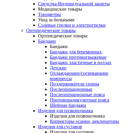
Средства Индивидуальной защиты
Медицинские товары
Тонометры
Уход за больными
Солевые грелки и электрогрелки
Ортопедические товары
Ортопедические товары
Бандажи
Бандажи
Бандажи для беременных
Бандажи противогрыжевые
Бандажи эластичные в роллах
Детские
Охлаждающие/согревающие
компрессы
Поддерживатели спины
Послеоперационные
Послеоперационные пояса
Противорадикулитные пояса
Шейные бандажи
Изделия для позвоночника
Изделия для позвоночника
Корректоры осанки, реклинаторы
Изделия для суставов
Изделия для суставов