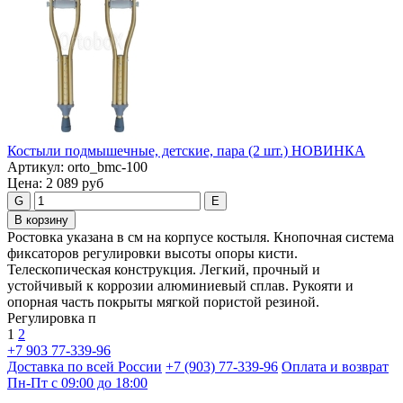
Костыли подмышечные, детские, пара (2 шт.) НОВИНКА
Артикул:
orto_bmc-100
Цена:
2 089 руб
G
E
В корзину
Ростовка указана в см на корпусе костыля. Кнопочная система
фиксаторов регулировки высоты опоры кисти.
Телескопическая конструкция. Легкий, прочный и
устойчивый к коррозии алюминиевый сплав. Рукояти и
опорная часть покрыты мягкой пористой резиной.
Регулировка п
1
2
+7 903 77-339-96
Доставка по всей России
+7 (903) 77-339-96
Оплата и возврат
Пн-Пт с 09:00 до 18:00