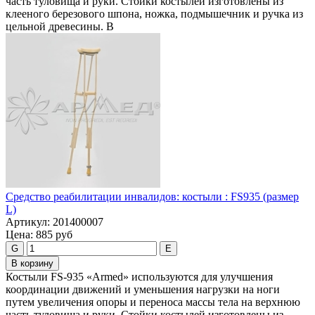
часть туловища и руки. Стойки костылей изготовлены из
клееного березового шпона, ножка, подмышечник и ручка из
цельной древесины. В
Средство реабилитации инвалидов: костыли : FS935 (размер
L)
Артикул:
201400007
Цена:
885 руб
G
E
В корзину
Костыли FS-935 «Armed» используются для улучшения
координации движений и уменьшения нагрузки на ноги
путем увеличения опоры и переноса массы тела на верхнюю
часть туловища и руки. Стойки костылей изготовлены из