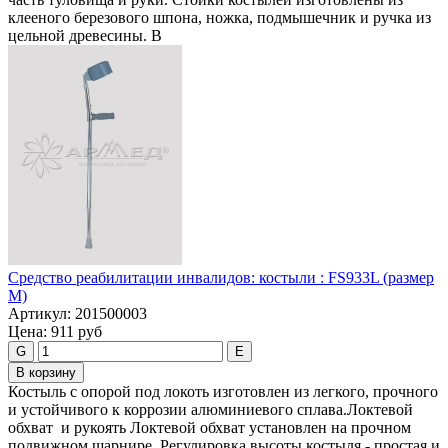
клееного березового шпона, ножка, подмышечник и ручка из
цельной древесины. В
Средство реабилитации инвалидов: костыли : FS933L (размер
M)
Артикул:
201500003
Цена:
911 руб
G
E
В корзину
Костыль с опорой под локоть изготовлен из легкого, прочного
и устойчивого к коррозии алюминиевого сплава.Локтевой
обхват и рукоять Локтевой обхват установлен на прочном
подвижном шарнире. Регулировка высоты костыля - простая и