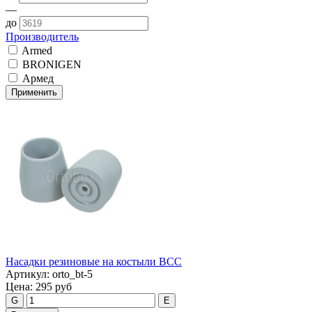
—
до
Производитель
Armed
BRONIGEN
Армед
Применить
Насадки резиновые на костыли BСC
Артикул:
orto_bt-5
Цена:
295 руб
G
E