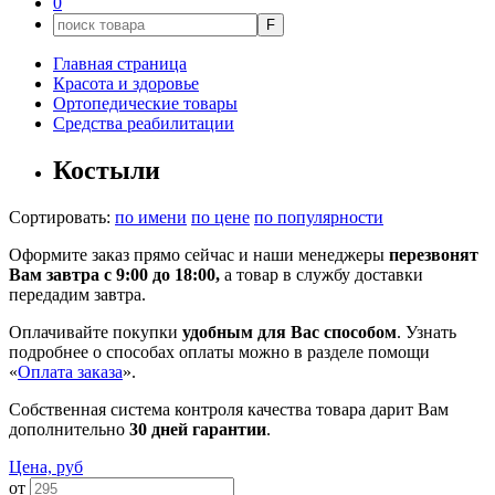
0
F
Главная страница
Красота и здоровье
Ортопедические товары
Средства реабилитации
Костыли
Сортировать:
по имени
по цене
по популярности
Оформите заказ прямо сейчас и наши менеджеры
перезвонят
Вам завтра с 9:00 до 18:00,
а товар в службу доставки
передадим завтра.
Оплачивайте покупки
удобным для Вас способом
. Узнать
подробнее о способах оплаты можно в разделе помощи
«
Оплата заказа
».
Собственная система контроля качества товара дарит Вам
дополнительно
30 дней гарантии
.
Цена, руб
от