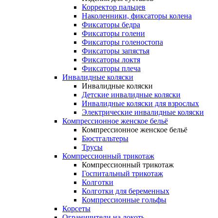
Корректор пальцев
Наколенники, фиксаторы колена
Фиксаторы бедра
Фиксаторы голени
Фиксаторы голеностопа
Фиксаторы запястья
Фиксаторы локтя
Фиксаторы плеча
Инвалидные коляски
Инвалидные коляски
Детские инвалидные коляски
Инвалидные коляски для взрослых
Электрические инвалидные коляски
Компрессионное женское бельё
Компрессионное женское бельё
Бюстгальтеры
Трусы
Компрессионный трикотаж
Компрессионный трикотаж
Госпитальный трикотаж
Колготки
Колготки для беременных
Компрессионные гольфы
Корсеты
Ограничители на локоть