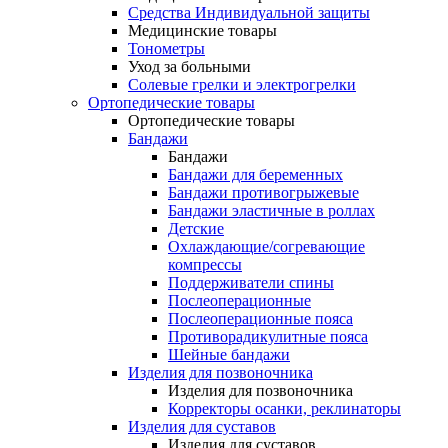
Средства Индивидуальной защиты
Медицинские товары
Тонометры
Уход за больными
Солевые грелки и электрогрелки
Ортопедические товары
Ортопедические товары
Бандажи
Бандажи
Бандажи для беременных
Бандажи противогрыжевые
Бандажи эластичные в роллах
Детские
Охлаждающие/согревающие
компрессы
Поддерживатели спины
Послеоперационные
Послеоперационные пояса
Противорадикулитные пояса
Шейные бандажи
Изделия для позвоночника
Изделия для позвоночника
Корректоры осанки, реклинаторы
Изделия для суставов
Изделия для суставов