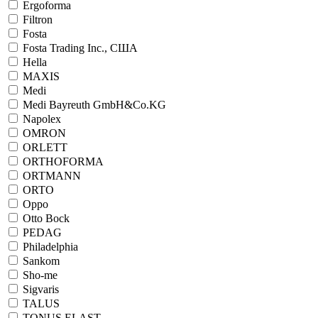
Ergoforma
Filtron
Fosta
Fosta Trading Inc., США
Hella
MAXIS
Medi
Medi Bayreuth GmbH&Co.KG
Napolex
OMRON
ORLETT
ORTHOFORMA
ORTMANN
ORTO
Oppo
Otto Bock
PEDAG
Philadelphia
Sankom
Sho-me
Sigvaris
TALUS
TONUS ELAST