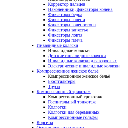
Корректор пальцев
Наколенники, фиксаторы колена
Фиксаторы бедра
Фиксаторы голени
Фиксаторы голеностопа
Фиксаторы запястья
Фиксаторы локтя
Фиксаторы плеча
Инвалидные коляски
Инвалидные коляски
Детские инвалидные коляски
Инвалидные коляски для взрослых
Электрические инвалидные коляски
Компрессионное женское бельё
Компрессионное женское бельё
Бюстгальтеры
Трусы
Компрессионный трикотаж
Компрессионный трикотаж
Госпитальный трикотаж
Колготки
Колготки для беременных
Компрессионные гольфы
Корсеты
Ограничители на локоть