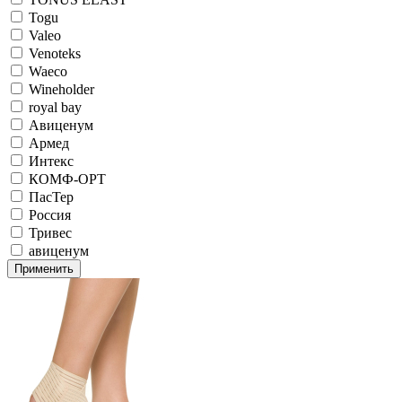
Togu
Valeo
Venoteks
Waeco
Wineholder
royal bay
Авиценум
Армед
Интекс
КОМФ-ОРТ
ПасТер
Россия
Тривес
авиценум
Применить