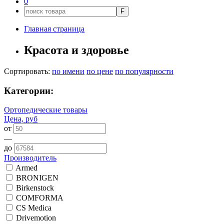
0
F
Главная страница
Красота и здоровье
Сортировать:
по имени
по цене
по популярности
Категории:
Ортопедические товары
Цена, руб
от
—
до
Производитель
Armed
BRONIGEN
Birkenstock
COMFORMA
CS Medica
Drivemotion