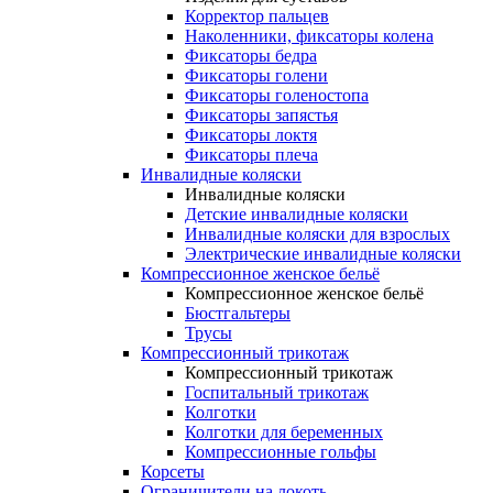
Корректор пальцев
Наколенники, фиксаторы колена
Фиксаторы бедра
Фиксаторы голени
Фиксаторы голеностопа
Фиксаторы запястья
Фиксаторы локтя
Фиксаторы плеча
Инвалидные коляски
Инвалидные коляски
Детские инвалидные коляски
Инвалидные коляски для взрослых
Электрические инвалидные коляски
Компрессионное женское бельё
Компрессионное женское бельё
Бюстгальтеры
Трусы
Компрессионный трикотаж
Компрессионный трикотаж
Госпитальный трикотаж
Колготки
Колготки для беременных
Компрессионные гольфы
Корсеты
Ограничители на локоть