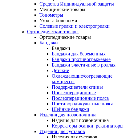
Средства Индивидуальной защиты
Медицинские товары
Тонометры
Уход за больными
Солевые грелки и электрогрелки
Ортопедические товары
Ортопедические товары
Бандажи
Бандажи
Бандажи для беременных
Бандажи противогрыжевые
Бандажи эластичные в роллах
Детские
Охлаждающие/согревающие
компрессы
Поддерживатели спины
Послеоперационные
Послеоперационные пояса
Противорадикулитные пояса
Шейные бандажи
Изделия для позвоночника
Изделия для позвоночника
Корректоры осанки, реклинаторы
Изделия для суставов
Изделия для суставов