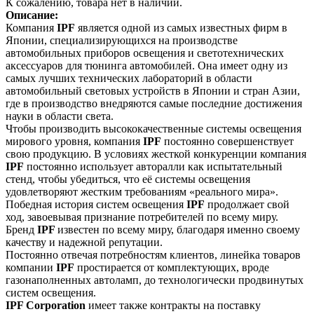
К сожалению, товара нет в наличии.
Описание:
Компания
IPF
является одной из самых известных фирм в
Японии, специализирующихся на производстве
автомобильных приборов освещения и светотехнических
аксессуаров для тюнинга автомобилей. Она имеет одну из
самых лучших технических лабораторий в области
автомобильный световых устройств в Японии и стран Азии,
где в производство внедряются самые последние достижения
науки в области света.
Чтобы производить высококачественные системы освещения
мирового уровня, компания
IPF
постоянно совершенствует
свою продукцию. В условиях жесткой конкуренции компания
IPF
постоянно использует авторалли как испытательный
стенд, чтобы убедиться, что её системы освещения
удовлетворяют жестким требованиям «реального мира».
Победная история систем освещения
IPF
продолжает свой
ход, завоевывая признание потребителей по всему миру.
Бренд
IPF
известен по всему миру, благодаря именно своему
качеству и надежной репутации.
Постоянно отвечая потребностям клиентов, линейка товаров
компании
IPF
простирается от комплектующих, вроде
газонаполненных автоламп, до технологически продвинутых
систем освещения.
IPF Сorporation
имеет также контракты на поставку