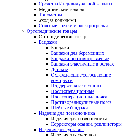
Средства Индивидуальной защиты
Медицинские товары
Тонометры
Уход за больными
Солевые грелки и электрогрелки
Ортопедические товары
Ортопедические товары
Бандажи
Бандажи
Бандажи для беременных
Бандажи противогрыжевые
Бандажи эластичные в роллах
Детские
Охлаждающие/согревающие
компрессы
Поддерживатели спины
Послеоперационные
Послеоперационные пояса
Противорадикулитные пояса
Шейные бандажи
Изделия для позвоночника
Изделия для позвоночника
Корректоры осанки, реклинаторы
Изделия для суставов
Изделия для суставов