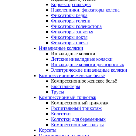
Корректор пальцев
Наколенники, фиксаторы колена
Фиксаторы бедра
Фиксаторы голени
Фиксаторы голеностопа
Фиксаторы запястья
Фиксаторы локтя
Фиксаторы плеча
Инвалидные коляски
Инвалидные коляски
Детские инвалидные коляски
Инвалидные коляски для взрослых
Электрические инвалидные коляски
Компрессионное женское бельё
Компрессионное женское бельё
Бюстгальтеры
Трусы
Компрессионный трикотаж
Компрессионный трикотаж
Госпитальный трикотаж
Колготки
Колготки для беременных
Компрессионные гольфы
Корсеты
Ограничители на локоть