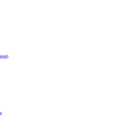
ния)
а