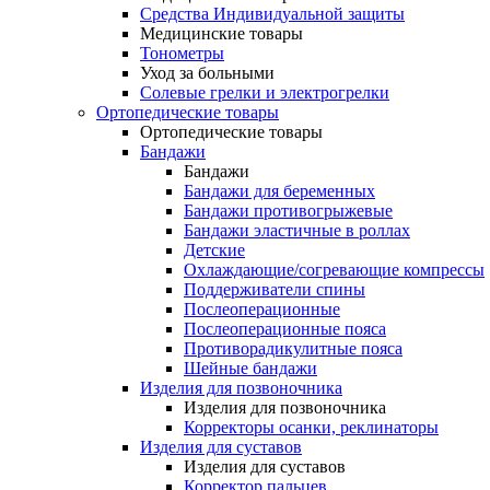
Средства Индивидуальной защиты
Медицинские товары
Тонометры
Уход за больными
Солевые грелки и электрогрелки
Ортопедические товары
Ортопедические товары
Бандажи
Бандажи
Бандажи для беременных
Бандажи противогрыжевые
Бандажи эластичные в роллах
Детские
Охлаждающие/согревающие компрессы
Поддерживатели спины
Послеоперационные
Послеоперационные пояса
Противорадикулитные пояса
Шейные бандажи
Изделия для позвоночника
Изделия для позвоночника
Корректоры осанки, реклинаторы
Изделия для суставов
Изделия для суставов
Корректор пальцев