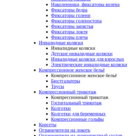
Наколенники, фиксаторы колена
Фиксаторы бедра
Фиксаторы голени
Фиксаторы голеностопа
Фиксаторы запястья
Фиксаторы локтя
Фиксаторы плеча
Инвалидные коляски
Инвалидные коляски
Детские инвалидные коляски
Инвалидные коляски для взрослых
Электрические инвалидные коляски
Компрессионное женское бельё
Компрессионное женское бельё
Бюстгальтеры
Трусы
Компрессионный трикотаж
Компрессионный трикотаж
Госпитальный трикотаж
Колготки
Колготки для беременных
Компрессионные гольфы
Корсеты
Ограничители на локоть
Ограничители на лучезапястный сустав