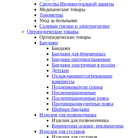
Средства Индивидуальной защиты
Медицинские товары
Тонометры
Уход за больными
Солевые грелки и электрогрелки
Ортопедические товары
Ортопедические товары
Бандажи
Бандажи
Бандажи для беременных
Бандажи противогрыжевые
Бандажи эластичные в роллах
Детские
Охлаждающие/согревающие
компрессы
Поддерживатели спины
Послеоперационные
Послеоперационные пояса
Противорадикулитные пояса
Шейные бандажи
Изделия для позвоночника
Изделия для позвоночника
Корректоры осанки, реклинаторы
Изделия для суставов
Изделия для суставов