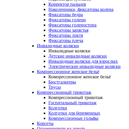
Корректор пальцев
Наколенники, фиксаторы колена
Фиксаторы бедра
Фиксаторы голени
Фиксаторы голеностопа
Фиксаторы запястья
Фиксаторы локтя
Фиксаторы плеча
Инвалидные коляски
Инвалидные коляски
Детские инвалидные коляски
Инвалидные коляски для взрослых
Электрические инвалидные коляски
Компрессионное женское бельё
Компрессионное женское бельё
Бюстгальтеры
Трусы
Компрессионный трикотаж
Компрессионный трикотаж
Госпитальный трикотаж
Колготки
Колготки для беременных
Компрессионные гольфы
Корсеты
Ограничители на локоть