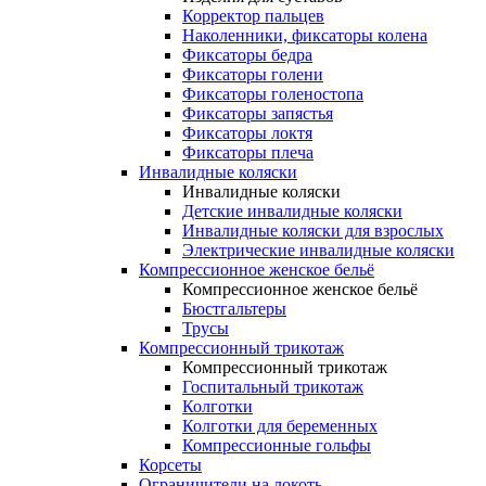
Корректор пальцев
Наколенники, фиксаторы колена
Фиксаторы бедра
Фиксаторы голени
Фиксаторы голеностопа
Фиксаторы запястья
Фиксаторы локтя
Фиксаторы плеча
Инвалидные коляски
Инвалидные коляски
Детские инвалидные коляски
Инвалидные коляски для взрослых
Электрические инвалидные коляски
Компрессионное женское бельё
Компрессионное женское бельё
Бюстгальтеры
Трусы
Компрессионный трикотаж
Компрессионный трикотаж
Госпитальный трикотаж
Колготки
Колготки для беременных
Компрессионные гольфы
Корсеты
Ограничители на локоть