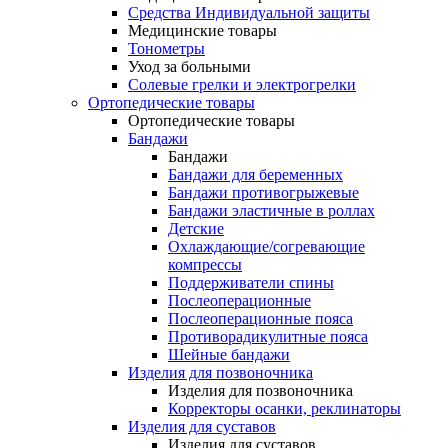
Средства Индивидуальной защиты
Медицинские товары
Тонометры
Уход за больными
Солевые грелки и электрогрелки
Ортопедические товары
Ортопедические товары
Бандажи
Бандажи
Бандажи для беременных
Бандажи противогрыжевые
Бандажи эластичные в роллах
Детские
Охлаждающие/согревающие
компрессы
Поддерживатели спины
Послеоперационные
Послеоперационные пояса
Противорадикулитные пояса
Шейные бандажи
Изделия для позвоночника
Изделия для позвоночника
Корректоры осанки, реклинаторы
Изделия для суставов
Изделия для суставов