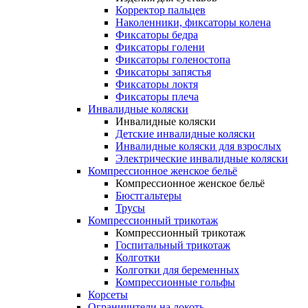
Корректор пальцев
Наколенники, фиксаторы колена
Фиксаторы бедра
Фиксаторы голени
Фиксаторы голеностопа
Фиксаторы запястья
Фиксаторы локтя
Фиксаторы плеча
Инвалидные коляски
Инвалидные коляски
Детские инвалидные коляски
Инвалидные коляски для взрослых
Электрические инвалидные коляски
Компрессионное женское бельё
Компрессионное женское бельё
Бюстгальтеры
Трусы
Компрессионный трикотаж
Компрессионный трикотаж
Госпитальный трикотаж
Колготки
Колготки для беременных
Компрессионные гольфы
Корсеты
Ограничители на локоть