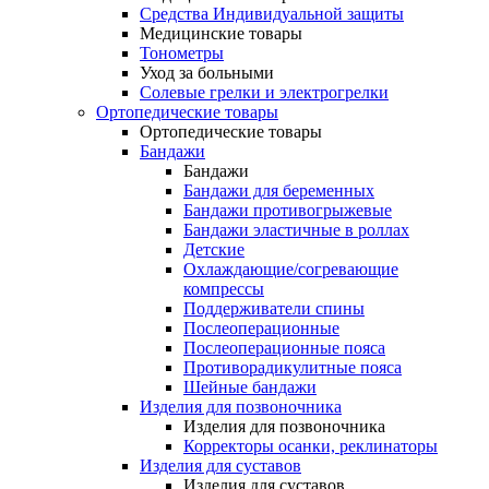
Средства Индивидуальной защиты
Медицинские товары
Тонометры
Уход за больными
Солевые грелки и электрогрелки
Ортопедические товары
Ортопедические товары
Бандажи
Бандажи
Бандажи для беременных
Бандажи противогрыжевые
Бандажи эластичные в роллах
Детские
Охлаждающие/согревающие
компрессы
Поддерживатели спины
Послеоперационные
Послеоперационные пояса
Противорадикулитные пояса
Шейные бандажи
Изделия для позвоночника
Изделия для позвоночника
Корректоры осанки, реклинаторы
Изделия для суставов
Изделия для суставов