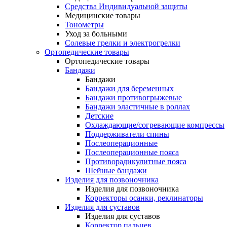
Средства Индивидуальной защиты
Медицинские товары
Тонометры
Уход за больными
Солевые грелки и электрогрелки
Ортопедические товары
Ортопедические товары
Бандажи
Бандажи
Бандажи для беременных
Бандажи противогрыжевые
Бандажи эластичные в роллах
Детские
Охлаждающие/согревающие компрессы
Поддерживатели спины
Послеоперационные
Послеоперационные пояса
Противорадикулитные пояса
Шейные бандажи
Изделия для позвоночника
Изделия для позвоночника
Корректоры осанки, реклинаторы
Изделия для суставов
Изделия для суставов
Корректор пальцев