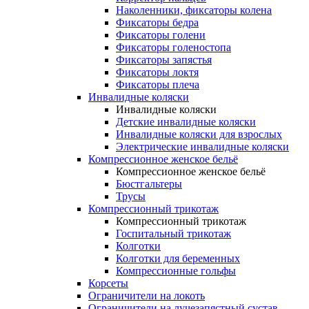
Наколенники, фиксаторы колена
Фиксаторы бедра
Фиксаторы голени
Фиксаторы голеностопа
Фиксаторы запястья
Фиксаторы локтя
Фиксаторы плеча
Инвалидные коляски
Инвалидные коляски
Детские инвалидные коляски
Инвалидные коляски для взрослых
Электрические инвалидные коляски
Компрессионное женское бельё
Компрессионное женское бельё
Бюстгальтеры
Трусы
Компрессионный трикотаж
Компрессионный трикотаж
Госпитальный трикотаж
Колготки
Колготки для беременных
Компрессионные гольфы
Корсеты
Ограничители на локоть
Ограничители на лучезапястный сустав