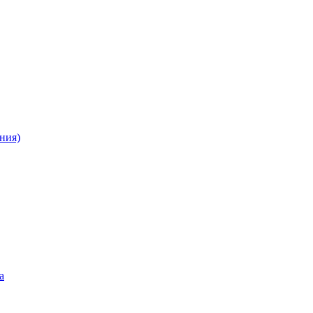
ния)
а