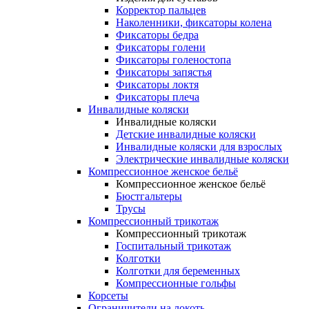
Корректор пальцев
Наколенники, фиксаторы колена
Фиксаторы бедра
Фиксаторы голени
Фиксаторы голеностопа
Фиксаторы запястья
Фиксаторы локтя
Фиксаторы плеча
Инвалидные коляски
Инвалидные коляски
Детские инвалидные коляски
Инвалидные коляски для взрослых
Электрические инвалидные коляски
Компрессионное женское бельё
Компрессионное женское бельё
Бюстгальтеры
Трусы
Компрессионный трикотаж
Компрессионный трикотаж
Госпитальный трикотаж
Колготки
Колготки для беременных
Компрессионные гольфы
Корсеты
Ограничители на локоть