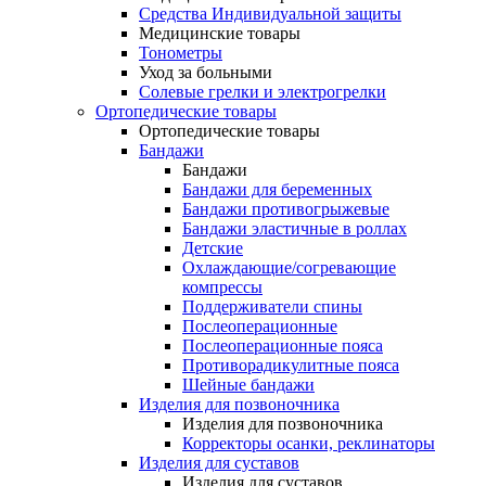
Средства Индивидуальной защиты
Медицинские товары
Тонометры
Уход за больными
Солевые грелки и электрогрелки
Ортопедические товары
Ортопедические товары
Бандажи
Бандажи
Бандажи для беременных
Бандажи противогрыжевые
Бандажи эластичные в роллах
Детские
Охлаждающие/согревающие
компрессы
Поддерживатели спины
Послеоперационные
Послеоперационные пояса
Противорадикулитные пояса
Шейные бандажи
Изделия для позвоночника
Изделия для позвоночника
Корректоры осанки, реклинаторы
Изделия для суставов
Изделия для суставов