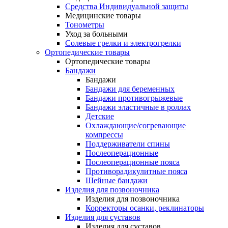
Средства Индивидуальной защиты
Медицинские товары
Тонометры
Уход за больными
Солевые грелки и электрогрелки
Ортопедические товары
Ортопедические товары
Бандажи
Бандажи
Бандажи для беременных
Бандажи противогрыжевые
Бандажи эластичные в роллах
Детские
Охлаждающие/согревающие
компрессы
Поддерживатели спины
Послеоперационные
Послеоперационные пояса
Противорадикулитные пояса
Шейные бандажи
Изделия для позвоночника
Изделия для позвоночника
Корректоры осанки, реклинаторы
Изделия для суставов
Изделия для суставов