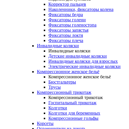
Корректор пальцев
Наколенники, фиксаторы колена
Фиксаторы бедра
Фиксаторы голени
Фиксаторы голеностопа
Фиксаторы запястья
Фиксаторы локтя
Фиксаторы плеча
Инвалидные коляски
Инвалидные коляски
Детские инвалидные коляски
Инвалидные коляски для взрослых
Электрические инвалидные коляски
Компрессионное женское бельё
Компрессионное женское бельё
Бюстгальтеры
Трусы
Компрессионный трикотаж
Компрессионный трикотаж
Госпитальный трикотаж
Колготки
Колготки для беременных
Компрессионные гольфы
Корсеты
Ограничители на локоть