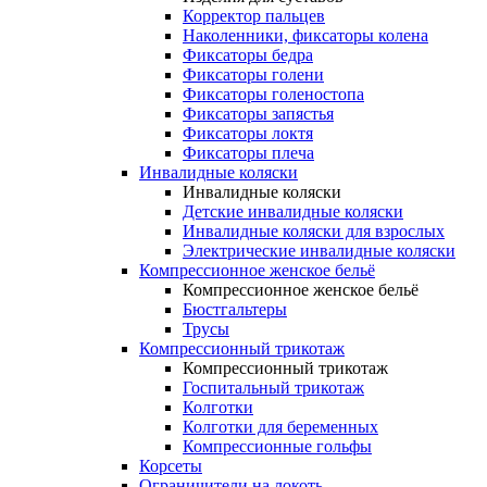
Корректор пальцев
Наколенники, фиксаторы колена
Фиксаторы бедра
Фиксаторы голени
Фиксаторы голеностопа
Фиксаторы запястья
Фиксаторы локтя
Фиксаторы плеча
Инвалидные коляски
Инвалидные коляски
Детские инвалидные коляски
Инвалидные коляски для взрослых
Электрические инвалидные коляски
Компрессионное женское бельё
Компрессионное женское бельё
Бюстгальтеры
Трусы
Компрессионный трикотаж
Компрессионный трикотаж
Госпитальный трикотаж
Колготки
Колготки для беременных
Компрессионные гольфы
Корсеты
Ограничители на локоть