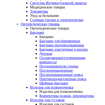
Средства Индивидуальной защиты
Медицинские товары
Тонометры
Уход за больными
Солевые грелки и электрогрелки
Ортопедические товары
Ортопедические товары
Бандажи
Бандажи
Бандажи для беременных
Бандажи противогрыжевые
Бандажи эластичные в роллах
Детские
Охлаждающие/согревающие
компрессы
Поддерживатели спины
Послеоперационные
Послеоперационные пояса
Противорадикулитные пояса
Шейные бандажи
Изделия для позвоночника
Изделия для позвоночника
Корректоры осанки, реклинаторы
Изделия для суставов
Изделия для суставов