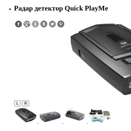
Радар детектор Quick PlayMe
L
R