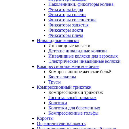
Наколенники, фиксаторы колена
Фиксаторы бедра
Фиксаторы голени
Фиксаторы голеностопа
Фиксаторы запястья
Фиксаторы локтя
Фиксаторы плеча
Инвалидные коляски
Инвалидные коляски
Детские инвалидные коляски
Инвалидные коляски для взрослых
Электрические инвалидные коляски
Компрессионное женское бельё
Компрессионное женское бельё
Бюстгальтеры
Трусы
Компрессионный трикотаж
Компрессионный трикотаж
Госпитальный трикотаж
Колготки
Колготки для беременных
Компрессионные гольфы
Корсеты
Ограничители на локоть
Ограничители на лучезапястный сустав