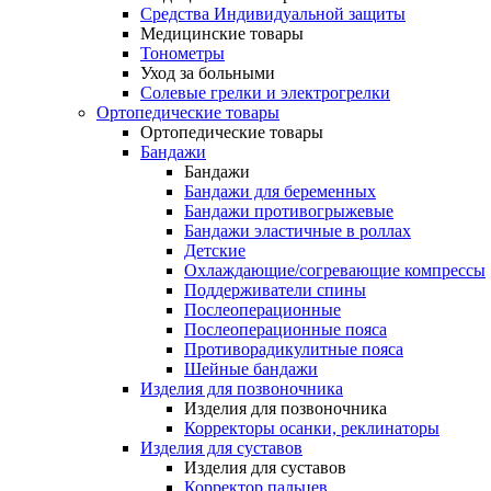
Средства Индивидуальной защиты
Медицинские товары
Тонометры
Уход за больными
Солевые грелки и электрогрелки
Ортопедические товары
Ортопедические товары
Бандажи
Бандажи
Бандажи для беременных
Бандажи противогрыжевые
Бандажи эластичные в роллах
Детские
Охлаждающие/согревающие компрессы
Поддерживатели спины
Послеоперационные
Послеоперационные пояса
Противорадикулитные пояса
Шейные бандажи
Изделия для позвоночника
Изделия для позвоночника
Корректоры осанки, реклинаторы
Изделия для суставов
Изделия для суставов
Корректор пальцев