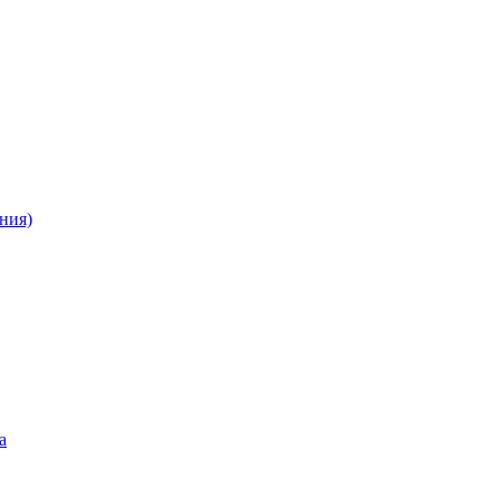
ния)
а