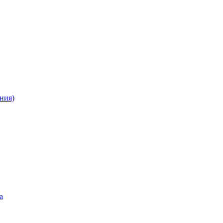
ния)
а