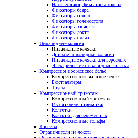
Наколенники, фиксаторы колена
Фиксаторы бедра
Фиксаторы голени
Фиксаторы голеностопа
Фиксаторы запястья
Фиксаторы локтя
Фиксаторы плеча
Инвалидные коляски
Инвалидные коляски
Детские инвалидные коляски
Инвалидные коляски для взрослых
Электрические инвалидные коляски
Компрессионное женское бельё
Компрессионное женское бельё
Бюстгальтеры
Трусы
Компрессионный трикотаж
Компрессионный трикотаж
Госпитальный трикотаж
Колготки
Колготки для беременных
Компрессионные гольфы
Корсеты
Ограничители на локоть
Ограничители на лучезапястный сустав