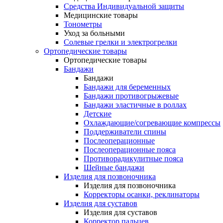
Средства Индивидуальной защиты
Медицинские товары
Тонометры
Уход за больными
Солевые грелки и электрогрелки
Ортопедические товары
Ортопедические товары
Бандажи
Бандажи
Бандажи для беременных
Бандажи противогрыжевые
Бандажи эластичные в роллах
Детские
Охлаждающие/согревающие компрессы
Поддерживатели спины
Послеоперационные
Послеоперационные пояса
Противорадикулитные пояса
Шейные бандажи
Изделия для позвоночника
Изделия для позвоночника
Корректоры осанки, реклинаторы
Изделия для суставов
Изделия для суставов
Корректор пальцев