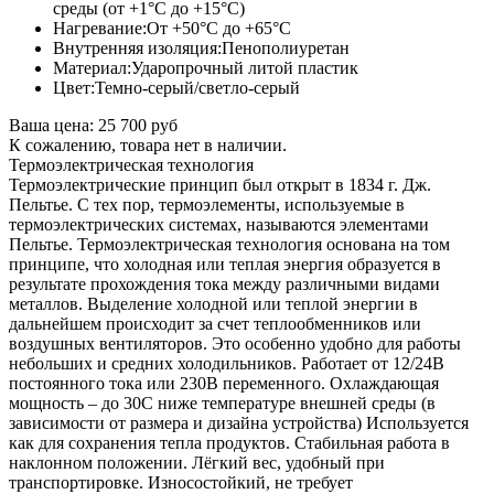
среды (от +1°С до +15°С)
Нагревание:
От +50°С до +65°С
Внутренняя изоляция:
Пенополиуретан
Материал:
Ударопрочный литой пластик
Цвет:
Темно-серый/светло-серый
Ваша цена:
25 700 руб
К сожалению, товара нет в наличии.
Термоэлектрическая технология
Термоэлектрические принцип был открыт в 1834 г. Дж.
Пельтье. С тех пор, термоэлементы, используемые в
термоэлектрических системах, называются элементами
Пельтье. Термоэлектрическая технология основана на том
принципе, что холодная или теплая энергия образуется в
результате прохождения тока между различными видами
металлов. Выделение холодной или теплой энергии в
дальнейшем происходит за счет теплообменников или
воздушных вентиляторов. Это особенно удобно для работы
небольших и средних холодильников. Работает от 12/24В
постоянного тока или 230В переменного. Охлаждающая
мощность – до 30С ниже температуре внешней среды (в
зависимости от размера и дизайна устройства) Используется
как для сохранения тепла продуктов. Стабильная работа в
наклонном положении. Лёгкий вес, удобный при
транспортировке. Износостойкий, не требует