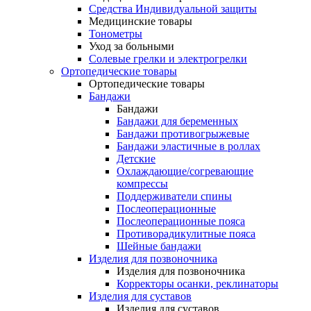
Средства Индивидуальной защиты
Медицинские товары
Тонометры
Уход за больными
Солевые грелки и электрогрелки
Ортопедические товары
Ортопедические товары
Бандажи
Бандажи
Бандажи для беременных
Бандажи противогрыжевые
Бандажи эластичные в роллах
Детские
Охлаждающие/согревающие
компрессы
Поддерживатели спины
Послеоперационные
Послеоперационные пояса
Противорадикулитные пояса
Шейные бандажи
Изделия для позвоночника
Изделия для позвоночника
Корректоры осанки, реклинаторы
Изделия для суставов
Изделия для суставов