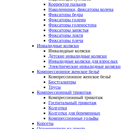
Корректор пальцев
Наколенники, фиксаторы колена
Фиксаторы бедра
Фиксаторы голени
Фиксаторы голеностопа
Фиксаторы запястья
Фиксаторы локтя
Фиксаторы плеча
Инвалидные коляски
Инвалидные коляски
Детские инвалидные коляски
Инвалидные коляски для взрослых
Электрические инвалидные коляски
Компрессионное женское бельё
Компрессионное женское бельё
Бюстгальтеры
Трусы
Компрессионный трикотаж
Компрессионный трикотаж
Госпитальный трикотаж
Колготки
Колготки для беременных
Компрессионные гольфы
Корсеты
Ограничители на локоть