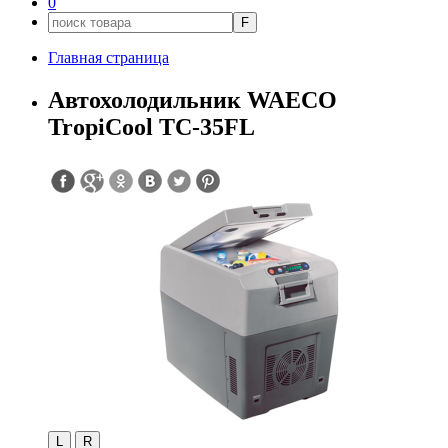
0
F
Главная страница
Автохолодильник WAECO
TropiCool TC-35FL
L
R