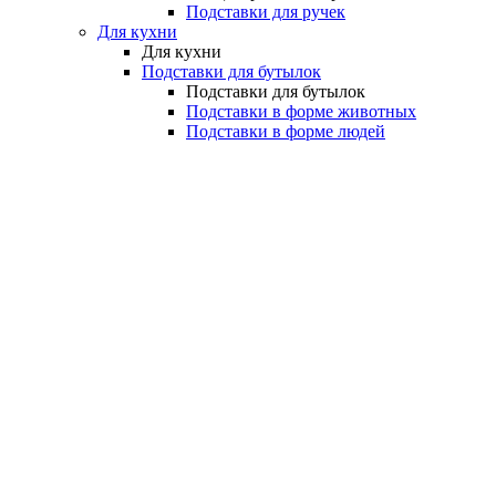
Подставки для ручек
Для кухни
Для кухни
Подставки для бутылок
Подставки для бутылок
Подставки в форме животных
Подставки в форме людей
Подставки в форме поваров
Подставки на авто-тематику
Разные подставки
Для детей
Волшебные кошельки
Интерактивные открытки
Копилки
Копилки
Интерактивные копилки
Механические копилки
Наборы изобретателя
Праздник
Шары-предсказатели
Красота и здоровье
Медицинские товары
Медицинские товары