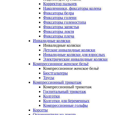
Корректор пальцев
Наколенники, фиксаторы колена
Фиксаторы бедра
Фиксаторы голени
Фиксаторы голеностопа
Фиксаторы запястья
Фиксаторы локтя
Фиксаторы плеча
Инвалидные коляски
Инвалидные коляски
Детские инвалидные коляски
Инвалидные коляски для взрослых
Электрические инвалидные коляски
Компрессионное женское бельё
Компрессионное женское бельё
Бюстгальтеры
Трусы
Компрессионный трикотаж
Компрессионный трикотаж
Госпитальный трикотаж
Колготки
Колготки для беременных
Компрессионные гольфы
Корсеты
Ограничители на локоть