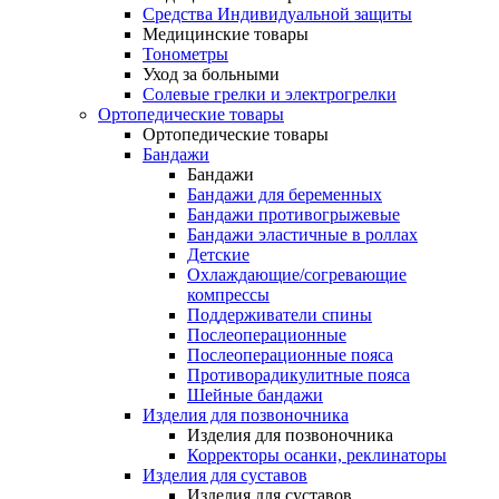
Средства Индивидуальной защиты
Медицинские товары
Тонометры
Уход за больными
Солевые грелки и электрогрелки
Ортопедические товары
Ортопедические товары
Бандажи
Бандажи
Бандажи для беременных
Бандажи противогрыжевые
Бандажи эластичные в роллах
Детские
Охлаждающие/согревающие
компрессы
Поддерживатели спины
Послеоперационные
Послеоперационные пояса
Противорадикулитные пояса
Шейные бандажи
Изделия для позвоночника
Изделия для позвоночника
Корректоры осанки, реклинаторы
Изделия для суставов
Изделия для суставов