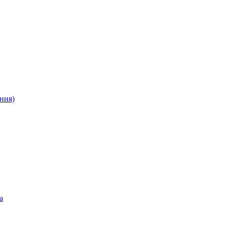
ния)
а