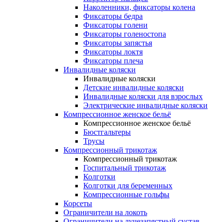
Наколенники, фиксаторы колена
Фиксаторы бедра
Фиксаторы голени
Фиксаторы голеностопа
Фиксаторы запястья
Фиксаторы локтя
Фиксаторы плеча
Инвалидные коляски
Инвалидные коляски
Детские инвалидные коляски
Инвалидные коляски для взрослых
Электрические инвалидные коляски
Компрессионное женское бельё
Компрессионное женское бельё
Бюстгальтеры
Трусы
Компрессионный трикотаж
Компрессионный трикотаж
Госпитальный трикотаж
Колготки
Колготки для беременных
Компрессионные гольфы
Корсеты
Ограничители на локоть
Ограничители на лучезапястный сустав