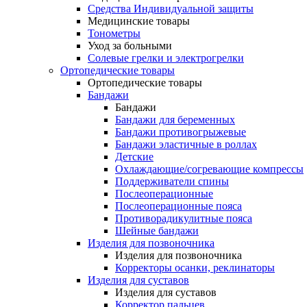
Средства Индивидуальной защиты
Медицинские товары
Тонометры
Уход за больными
Солевые грелки и электрогрелки
Ортопедические товары
Ортопедические товары
Бандажи
Бандажи
Бандажи для беременных
Бандажи противогрыжевые
Бандажи эластичные в роллах
Детские
Охлаждающие/согревающие компрессы
Поддерживатели спины
Послеоперационные
Послеоперационные пояса
Противорадикулитные пояса
Шейные бандажи
Изделия для позвоночника
Изделия для позвоночника
Корректоры осанки, реклинаторы
Изделия для суставов
Изделия для суставов
Корректор пальцев