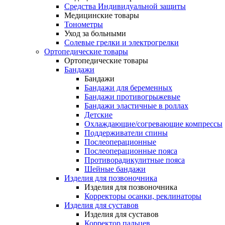
Средства Индивидуальной защиты
Медицинские товары
Тонометры
Уход за больными
Солевые грелки и электрогрелки
Ортопедические товары
Ортопедические товары
Бандажи
Бандажи
Бандажи для беременных
Бандажи противогрыжевые
Бандажи эластичные в роллах
Детские
Охлаждающие/согревающие компрессы
Поддерживатели спины
Послеоперационные
Послеоперационные пояса
Противорадикулитные пояса
Шейные бандажи
Изделия для позвоночника
Изделия для позвоночника
Корректоры осанки, реклинаторы
Изделия для суставов
Изделия для суставов
Корректор пальцев