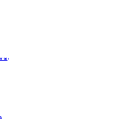
ния)
а