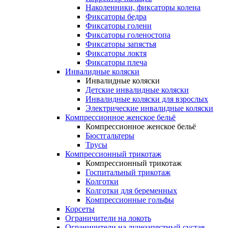
Наколенники, фиксаторы колена
Фиксаторы бедра
Фиксаторы голени
Фиксаторы голеностопа
Фиксаторы запястья
Фиксаторы локтя
Фиксаторы плеча
Инвалидные коляски
Инвалидные коляски
Детские инвалидные коляски
Инвалидные коляски для взрослых
Электрические инвалидные коляски
Компрессионное женское бельё
Компрессионное женское бельё
Бюстгальтеры
Трусы
Компрессионный трикотаж
Компрессионный трикотаж
Госпитальный трикотаж
Колготки
Колготки для беременных
Компрессионные гольфы
Корсеты
Ограничители на локоть
Ограничители на лучезапястный сустав