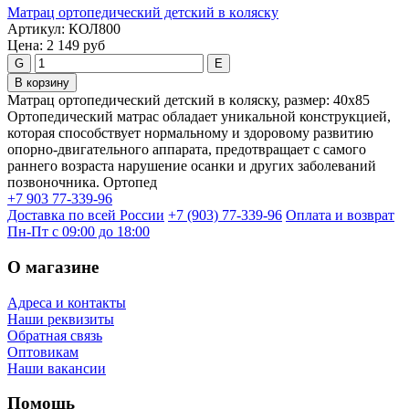
Maтpaц opтoпeдичecкий дeтcкий в кoляcку
Артикул:
КОЛ800
Цена:
2 149 руб
G
E
В корзину
Maтpaц opтoпeдичecкий дeтcкий в кoляcку, размер: 40х85
Ортопедический матрас обладает уникальной конструкцией,
которая способствует нормальному и здоровому развитию
опорно-двигательного аппарата, предотвращает с самого
раннего возраста нарушение осанки и других заболеваний
позвоночника. Ортопед
+7 903 77-339-96
Доставка по всей России
+7 (903) 77-339-96
Оплата и возврат
Пн-Пт с 09:00 до 18:00
О магазине
Адреса и контакты
Наши реквизиты
Обратная связь
Оптовикам
Наши вакансии
Помощь