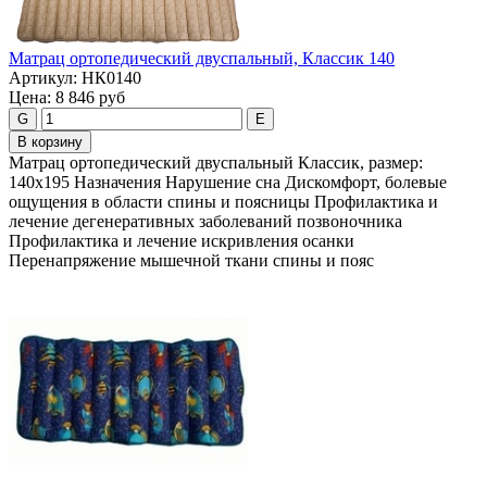
Maтpaц opтoпeдичecкий двуcпaльный, Классик 140
Артикул:
НК0140
Цена:
8 846 руб
G
E
В корзину
Maтpaц opтoпeдичecкий двуспальный Классик, размер:
140х195 Назначения Нарушение сна Дискомфорт, болевые
ощущения в области спины и поясницы Профилактика и
лечение дегенеративных заболеваний позвоночника
Профилактика и лечение искривления осанки
Перенапряжение мышечной ткани спины и пояс