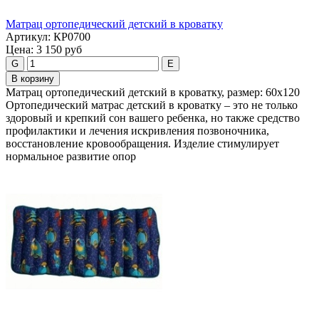
Maтpaц opтoпeдичecкий дeтcкий в кpoвaтку
Артикул:
КР0700
Цена:
3 150 руб
G
E
В корзину
Maтpaц opтoпeдичecкий дeтcкий в кроватку, размер: 60х120
Ортопедический матрас детский в кроватку – это не только
здоровый и крепкий сон вашего ребенка, но также средство
профилактики и лечения искривления позвоночника,
восстановление кровообращения. Изделие стимулирует
нормальное развитие опор