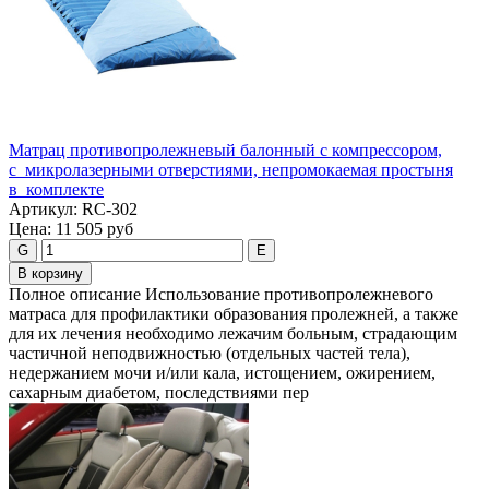
Матрац противопролежневый балонный с компрессором,
с микролазерными отверстиями, непромокаемая простыня
в комплекте
Артикул:
RC-302
Цена:
11 505 руб
G
E
В корзину
Полное описание Использование противопролежневого
матраcа для профилактики образования пролежней, а также
для их лечения необходимо лежачим больным, страдающим
частичной неподвижностью (отдельных частей тела),
недержанием мочи и/или кала, истощением, ожирением,
сахарным диабетом, последствиями пер