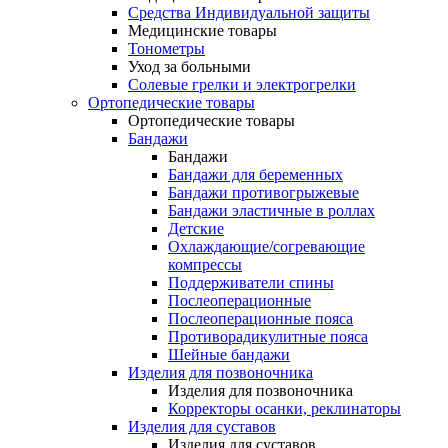
Средства Индивидуальной защиты
Медицинские товары
Тонометры
Уход за больными
Солевые грелки и электрогрелки
Ортопедические товары
Ортопедические товары
Бандажи
Бандажи
Бандажи для беременных
Бандажи противогрыжевые
Бандажи эластичные в роллах
Детские
Охлаждающие/согревающие
компрессы
Поддерживатели спины
Послеоперационные
Послеоперационные пояса
Противорадикулитные пояса
Шейные бандажи
Изделия для позвоночника
Изделия для позвоночника
Корректоры осанки, реклинаторы
Изделия для суставов
Изделия для суставов