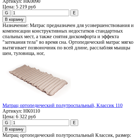
Артикул:
НК0090
Цена:
5 219 руб
G
E
В корзину
Назначение: Матрас предназначен для усовершенствования и
компенсации конструктивных недостатков стандартных
спальных мест, а также снятия дискомфорта и эффекта
"затекания тела" во время сна. Ортопедический матрас мягко
вытягивает позвоночник по всей длине, расслабляя мышцы
шеи, туловища, ног,
Maтpaц opтoпeдичecкий полутроспальный, Классик 110
Артикул:
НК0110
Цена:
6 322 руб
G
E
В корзину
Maтpaц opтoпeдичecкий полутроспальный Классик, размер: