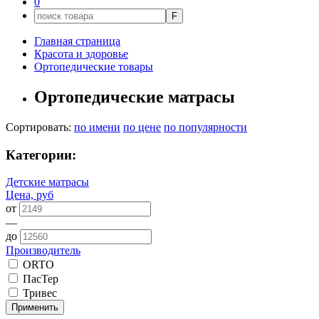
0
F
Главная страница
Красота и здоровье
Ортопедические товары
Ортопедические матрасы
Сортировать:
по имени
по цене
по популярности
Категории:
Детские матрасы
Цена, руб
от
—
до
Производитель
ORTO
ПасТер
Тривес
Применить