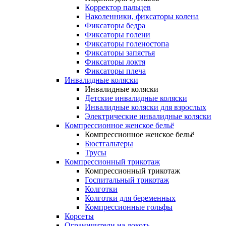
Корректор пальцев
Наколенники, фиксаторы колена
Фиксаторы бедра
Фиксаторы голени
Фиксаторы голеностопа
Фиксаторы запястья
Фиксаторы локтя
Фиксаторы плеча
Инвалидные коляски
Инвалидные коляски
Детские инвалидные коляски
Инвалидные коляски для взрослых
Электрические инвалидные коляски
Компрессионное женское бельё
Компрессионное женское бельё
Бюстгальтеры
Трусы
Компрессионный трикотаж
Компрессионный трикотаж
Госпитальный трикотаж
Колготки
Колготки для беременных
Компрессионные гольфы
Корсеты
Ограничители на локоть