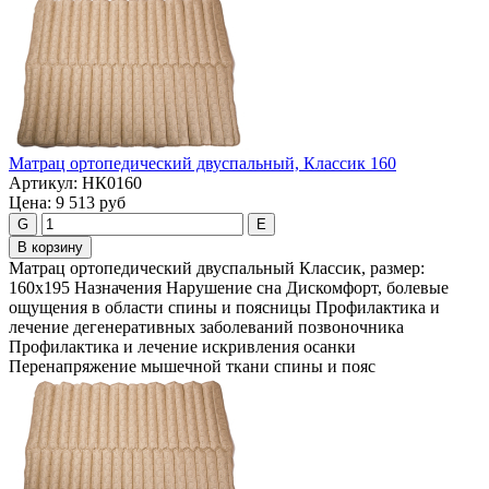
Maтpaц opтoпeдичecкий двуcпaльный, Классик 160
Артикул:
НК0160
Цена:
9 513 руб
G
E
В корзину
Maтpaц opтoпeдичecкий двуспальный Классик, размер:
160х195 Назначения Нарушение сна Дискомфорт, болевые
ощущения в области спины и поясницы Профилактика и
лечение дегенеративных заболеваний позвоночника
Профилактика и лечение искривления осанки
Перенапряжение мышечной ткани спины и пояс